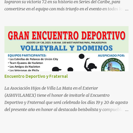
lograron su victoria 72 en su historia en Series del Caribe, para
convertirse en el equipo con más triunfo en el evento en todos los
tiempos. LEA TAMBIÉN: Serie del Caribe: Dominicana supera a
Puerto Rico con algunos aprietos finales Los felinos con su triunfo
72 superan a su rival histórico, las Águilas Cibaeñas, quienes tienen
71 triunfos, lo que además de tener este récord, son el equipo con
más campeonatos del Caribe, con su 10 títulos en 20
presentaciones.
Encuentro Deportivo y Fraternal
La Asociación Hijos de Villa La Mata en el Exterior
(ASHIVILAMEX) tiene el honor de invitarle al Encuentro
Deportivo y Fraternal que será celebrado los días 19 y 20 de agosto
del presente año en honor al destacado beisbolista y compueblano,
Willy Otáñez. Dicho evento se llevará a cabo en el Hunting Park de
Filadelfia, a las 9:30 AM. Además, este evento contará con la
participación de varios equipos de volleyball y dominós de varias