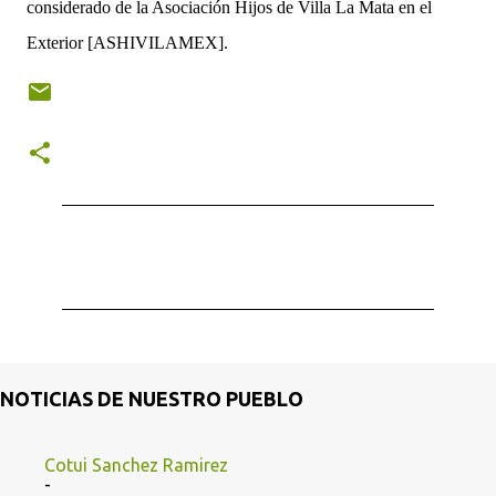
considerado de la Asociación Hijos de Villa La Mata en el
Exterior [ASHIVILAMEX].
C
o
m
e
n
t
NOTICIAS DE NUESTRO PUEBLO
a
r
Cotui Sanchez Ramirez
-
i