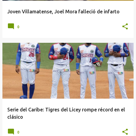
a
Joven Villamatense, Joel Mora falleció de infarto
s
0
Serie del Caribe: Tigres del Licey rompe récord en el
clásico
0