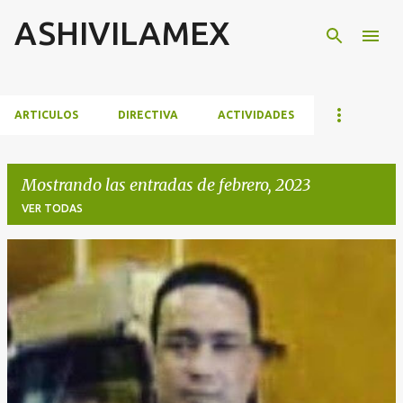
ASHIVILAMEX
Ir al contenido principal
ARTICULOS
DIRECTIVA
ACTIVIDADES
Mostrando las entradas de febrero, 2023
VER TODAS
E
n
t
r
a
d